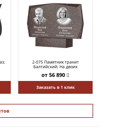
аз;
2-075 Памятник гранит
Балтийский; На двоих
от 56 890
Заказать в 1 клик
нтов