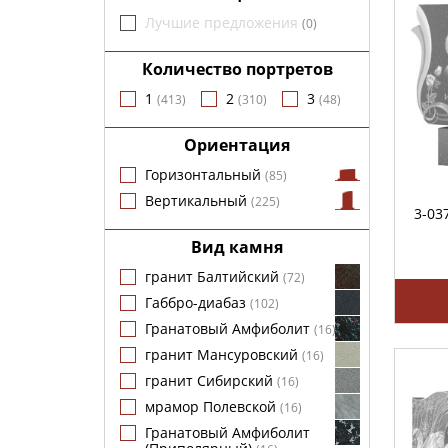
Лучшие предложения
(
0
)
Количество портретов
1
2
3
(
413
)
(
310
)
(
48
)
Ориентация
Горизонтальный
(
85
)
Вертикальный
(
225
)
3-03
Вид камня
гранит Балтийский
(
72
)
Габбро-диабаз
(
102
)
Гранатовый Амфиболит
(
16
)
гранит Мансуровский
(
16
)
гранит Сибирский
(
16
)
мрамор Полевской
(
16
)
Гранатовый Амфиболит