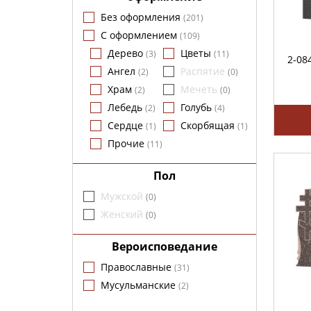
Без оформления
(
201
)
С оформлением
(
109
)
Дерево
Цветы
(
3
)
(
11
)
2-08
Ангел
Распятие
(
2
)
(
0
)
Храм
Мечеть
(
2
)
(
0
)
Лебедь
Голубь
(
2
)
(
4
)
Сердце
Скорбящая
(
1
)
(
1
)
Прочие
(
11
)
Пол
Мужской
(
0
)
Женский
(
0
)
Вероисповедание
Православные
(
31
)
Мусульманские
(
2
)