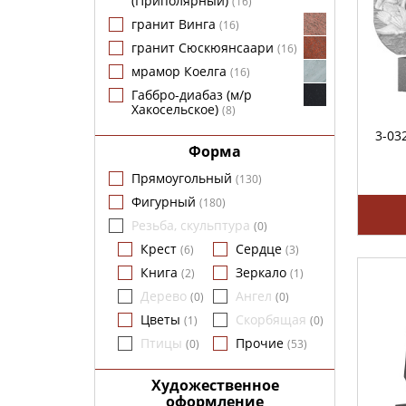
(Приполярный)
(
16
)
гранит Винга
(
16
)
гранит Сюскюянсаари
(
16
)
мрамор Коелга
(
16
)
Габбро-диабаз (м/р
Хакосельское)
(
8
)
3-03
Форма
Прямоугольный
(
130
)
Фигурный
(
180
)
Резьба, скульптура
(
0
)
Крест
Сердце
(
6
)
(
3
)
Книга
Зеркало
(
2
)
(
1
)
Дерево
Ангел
(
0
)
(
0
)
Цветы
Скорбящая
(
1
)
(
0
)
Птицы
Прочие
(
0
)
(
53
)
Художественное
оформление