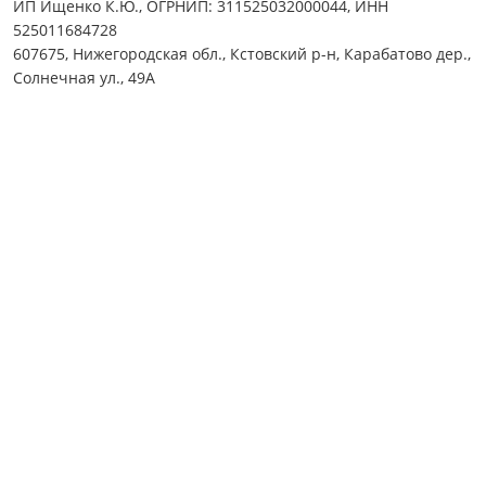
ИП Ищенко К.Ю., ОГРНИП: 311525032000044, ИНН
525011684728
607675, Нижегородская обл., Кстовский р-н, Карабатово дер.,
Солнечная ул., 49А