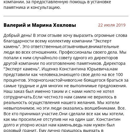
компании, за предоставленную помощь в установке
памятника и консультацию.
Валерий и Марина Хохловы
22 июля 2019
Добрый день! В этом отзыве хочу выразить огромные слова
благодарности всему коллективу компании "Эксперт
камень". Это ответственные,отзывчивые,внимательные
люди во всех отношениях. Профессионалы своего дела. Мы
попали к ним случайно,по совету одного из директоров
другой компании по изготовлению памятников. Директора
"Эксперт камень", Ищенко Константина Юрьевича,нам
представили как человека,знающего свое дело на все 100
процентов. Упорного,настойчивого,не боящегося браться за
самые трудные и для многих не выполнимые предложения.
Наш заказ был именно таким и с нами никто не хотел
сотрудничать.Если честно,то нам самим не верилось в
реальность осуществления нашего желания. Мы хотели
невыполнимое, но эти люди оказались волшебниками. Все.
Все кто принимал участие.Они сделали все как мы хотели,
как мы просили,не отступив ни на один шаг. Константин
долго и упорно искал нам камень,ведь нам нужен был
розовый гранит. Ему лично пришлось выехать в