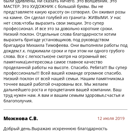
были удивлены, ни сказать ничего. Это волшебник. Это
МАСТЕР. Это ХУДОЖНИК с большой буквы. Вы не
представляете какую красоту он сотворил. Он оживил розы
на камне. Он сделал голубей из гранита- ЖИВЫМИ. У нас
нет слов,чтобы выразить свои эмоции. Это супер
профессионал. И все это за довольно короткие сроки.
Низкий поклон. Отдельные слова благодарности хотим
выразить бригаде установщиков, под руководством
бригадира Михаила Тимофеева. Они выполняли работы под
дождем,т.к. поджимали сроки и при этом ни одного грубого
слова. Все с легкостью(не смотря на огромный вес
памятника),интересом,а самое главное качество
проделанной работы на высоте. Спасибо. Ребята!!! Вы супер
профессионалы!!! Всей вашей команде огромное спасибо.
Низкий поклон от всей нашей семьи. Нашим памятником,а
точнее вашей работой очарованы все. Мы желаем
дальнейшего роста и процветания вашей компании. Ваш
труд нужен нам. А вам и вашим семьям здоровья,счастья и
благополучия.
Можнова С.В.
12 июля 2019
Добрый день.Выражаю искреннюю благодарность