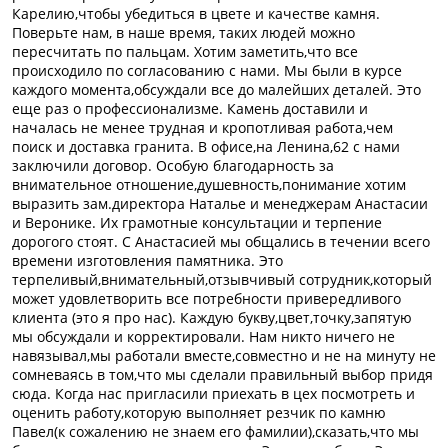
Карелию,чтобы убедиться в цвете и качестве камня.
Поверьте нам, в наше время, таких людей можно
пересчитать по пальцам. Хотим заметить,что все
происходило по согласованию с нами. Мы были в курсе
каждого момента,обсуждали все до малейших деталей. Это
еще раз о профессионализме. Камень доставили и
началась не менее трудная и кропотливая работа,чем
поиск и доставка гранита. В офисе,на Ленина,62 с нами
заключили договор. Особую благодарность за
внимательное отношение,душевность,понимание хотим
выразить зам.директора Наталье и менеджерам Анастасии
и Веронике. Их грамотные консультации и терпение
дорогого стоят. С Анастасией мы общались в течении всего
времени изготовления памятника. Это
терпеливый,внимательный,отзывчивый сотрудник,который
может удовлетворить все потребности привередливого
клиента (это я про нас). Каждую букву,цвет,точку,запятую
мы обсуждали и корректировали. Нам никто ничего не
навязывал,мы работали вместе,совместно и не на минуту не
сомневаясь в том,что мы сделали правильный выбор придя
сюда. Когда нас пригласили приехать в цех посмотреть и
оценить работу,которую выполняет резчик по камню
Павел(к сожалению не знаем его фамилии),сказать,что мы