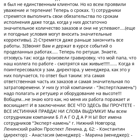
я был не единственным клиентом. Но ко всем проявили
уважение и терпение! Теперь о сроках. 1) сотрудники
стремятся выполнить свои обязательства по срокам
исполнения даже тогда, когда у них достаточно
значительное количество заказов и они не успевают....(еще
и погодные условия могут вносить значительные
коррективы). 2) Стремятся даже раньше закончить все
работы. 3)Звонят Вам и держат в курсе событий о
проделанных работах..... Теперь по ретуши. Знаете,
отзовусь так: когда произвели гравировку, что мой папа, что
наш коллега по работе - смотрятся как живые!!!!!...... Когда я
поинтересовался у зам. директора, у менеджера, как это у
них получается, то ответ был таким: эта самая
ответственная часть их заказов и самая значительная по
затратовремени. У них (у этой компании - "Эксперт/камень")
надо полагать и ретушер и оборудование на высоте!!!
Вобщем...не знаю кого как, но меня их работа поражает и
восхищает! И в заключении: ВСЕ ЧТО ЗДЕСЬ ВЫ ПРОЧТЕТЕ -
ВСЕ ИСТИННАЯ ПРАВДА! НИ СЛОВА ВЫДУМКИ! Мы всем
сотрудникам компании Б Л А Г О Д А Р Н Ы! Вот имена
сотрудников "Эксперт-камень" г. Нижний Новгород
Ленинский район Проспект Ленина, д. 62: - Константин
(директор); - Анастасия (менеджер); - Марина (менеджер); -