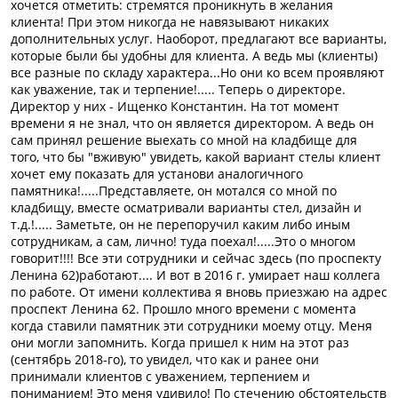
хочется отметить: стремятся проникнуть в желания
клиента! При этом никогда не навязывают никаких
дополнительных услуг. Наоборот, предлагают все варианты,
которые были бы удобны для клиента. А ведь мы (клиенты)
все разные по складу характера...Но они ко всем проявляют
как уважение, так и терпение!..... Теперь о директоре.
Директор у них - Ищенко Константин. На тот момент
времени я не знал, что он является директором. А ведь он
сам принял решение выехать со мной на кладбище для
того, что бы "вживую" увидеть, какой вариант стелы клиент
хочет ему показать для установи аналогичного
памятника!.....Представляете, он мотался со мной по
кладбищу, вместе осматривали варианты стел, дизайн и
т.д.!..... Заметьте, он не перепоручил каким либо иным
сотрудникам, а сам, лично! туда поехал!.....Это о многом
говорит!!!! Все эти сотрудники и сейчас здесь (по проспекту
Ленина 62)работают.... И вот в 2016 г. умирает наш коллега
по работе. От имени коллектива я вновь приезжаю на адрес
проспект Ленина 62. Прошло много времени с момента
когда ставили памятник эти сотрудники моему отцу. Меня
они могли запомнить. Когда пришел к ним на этот раз
(сентябрь 2018-го), то увидел, что как и ранее они
принимали клиентов с уважением, терпением и
пониманием! Это меня удивило! По стечению обстоятельств