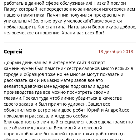
работать в данной сфере обслуживания! Низкий поклон
Павлу, который непосредственно занимался изготовлением
нашего памятника! Памятник получился прекрасным и
уникальным! Золотые руки у человека!))Также хочется
поблагодарить Константина, Наталью и Веронику за доброе,
человеческое отношение! Храни вас всех Бог!
Сергей
18 декабря 2018
Добрый день,нашел в интернете сайт Эксперт
камень,нужен был памятник сестре,салонов много всяких в
городе и образцов тоже но не многие могут показать и
рассказать как и из каких материалов все это
делается.Девочки менеджеры подсказали адрес
производства где все можно посмотреть своими
глазами.Поехал туда чтоб лично убедиться в качестве
своего заказа и был приятно удивлен. Зашел все
объяснил,меня встретили двое ребят Юрий и Андрей,все
показали и рассказали.Андрею особая
благодарность,отличный специалист своего дела,грамотно
все объяснил ,показал.Вежливый и толковый
парень,побольше бы нашей стране таких работников,в
общем я остался доволен и обязательно приду сделать