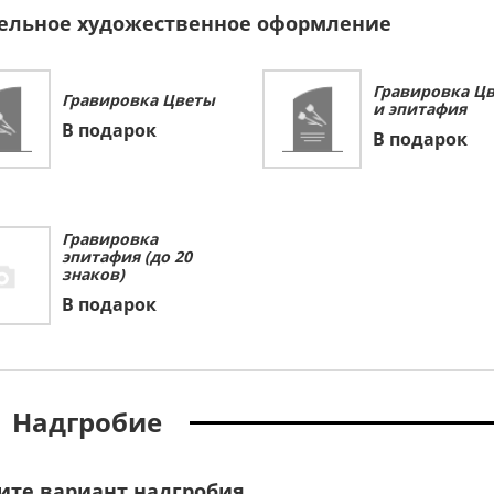
ельное художественное оформление
Гравировка Ц
Гравировка Цветы
и эпитафия
В подарок
В подарок
Гравировка
эпитафия (до 20
знаков)
В подарок
Надгробие
ите вариант надгробия