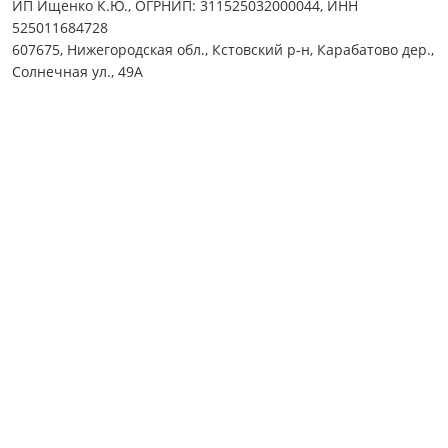
ИП Ищенко К.Ю., ОГРНИП: 311525032000044, ИНН
525011684728
607675, Нижегородская обл., Кстовский р-н, Карабатово дер.,
Солнечная ул., 49А