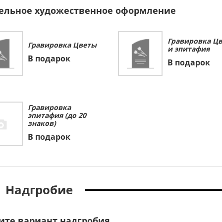
ельное художественное оформление
Гравировка Ц
Гравировка Цветы
и эпитафия
В подарок
В подарок
Гравировка
эпитафия (до 20
знаков)
В подарок
Надгробие
ите вариант надгробия