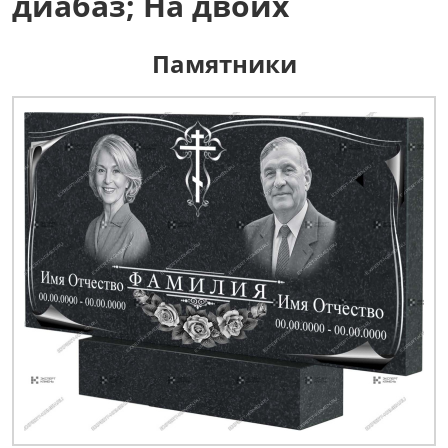
диабаз; На двоих
Памятники