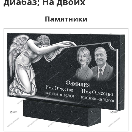
диабаз; На двоих
Памятники