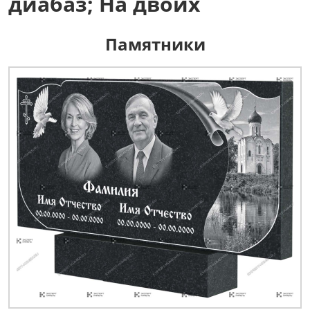
диабаз; На двоих
Памятники