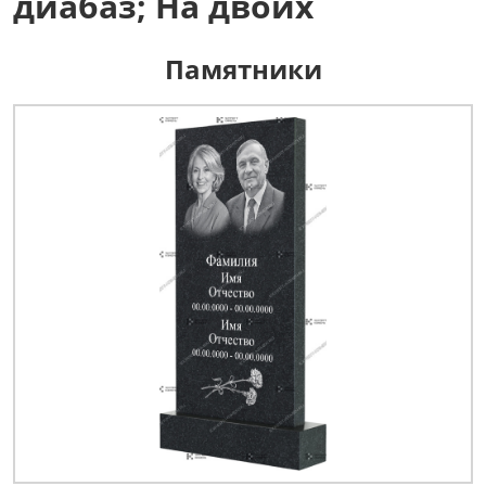
диабаз; На двоих
Памятники