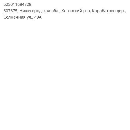
525011684728
607675, Нижегородская обл., Кстовский р-н, Карабатово дер.,
Солнечная ул., 49А