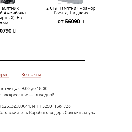
 Памятник
2-019 Памятник мрамор
й Амфиболит
Коелга; На двоих
ярный); На
от 56090
воих
50790
ерея
Контакты
ятницу, с 9:00 до 18:00
, в воскресенье — выходной.
1525032000044, ИНН 525011684728
Кстовский р-н, Карабатово дер., Солнечная ул.,