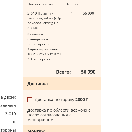
Наименование
Кол-во
2-019 Памятник
1
56 990
Габбро-диабаз (м/р
Хакосельское); На
двоих
Степень
полировки
Все стороны
Характеристики
100*50*6 / 60*20*15
/ Все стороны
Всего:
56 990
Доставка
а двоих
Доставка по городу
2000
кальный
Доставка по области возможна
2-019
после согласования с
менеджером!
шт
стороны
Монтаж