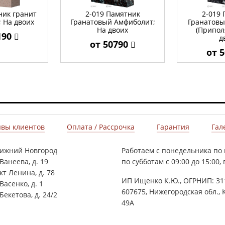
ник гранит
2-019 Памятник
2-019
 На двоих
Гранатовый Амфиболит;
Гранатовы
На двоих
(Припол
190
д
от 50790
от 
вы клиентов
Оплата / Рассрочка
Гарантия
Гал
Нижний Новгород
Работаем с понедельника по п
 Ванеева, д. 19
по субботам с 09:00 до 15:00
кт Ленина, д. 78
ИП Ищенко К.Ю., ОГРНИП: 31
 Васенко, д. 1
607675, Нижегородская обл., 
 Бекетова, д. 24/2
49А