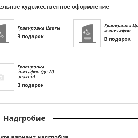
ельное художественное оформление
Гравировка Ц
Гравировка Цветы
и эпитафия
В подарок
В подарок
Гравировка
эпитафия (до 20
знаков)
В подарок
Надгробие
ите вариант надгробия