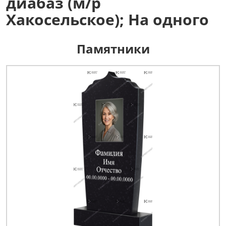
диабаз (м/р
Хакосельское); На одного
Памятники