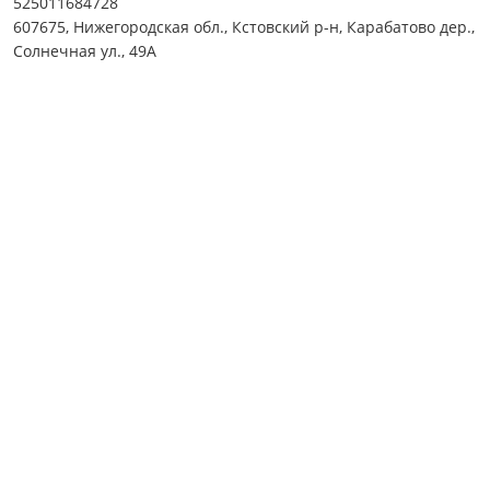
525011684728
607675, Нижегородская обл., Кстовский р-н, Карабатово дер.,
Солнечная ул., 49А