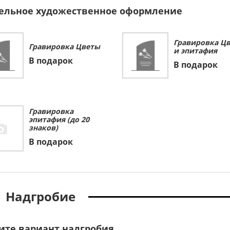
ельное художественное оформление
Гравировка Ц
Гравировка Цветы
и эпитафия
В подарок
В подарок
Гравировка
эпитафия (до 20
знаков)
В подарок
Надгробие
ите вариант надгробия