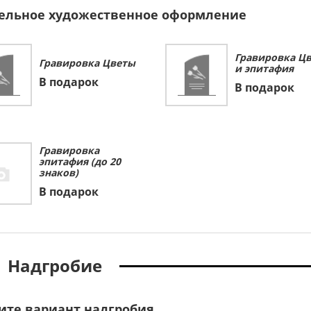
ельное художественное оформление
Гравировка Ц
Гравировка Цветы
и эпитафия
В подарок
В подарок
Гравировка
эпитафия (до 20
знаков)
В подарок
Надгробие
ите вариант надгробия