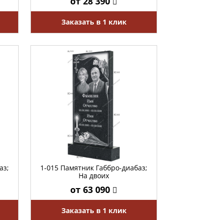
от 28 390
Заказать в 1 клик
аз;
1-015 Памятник Габбро-диабаз;
На двоих
от 63 090
Заказать в 1 клик