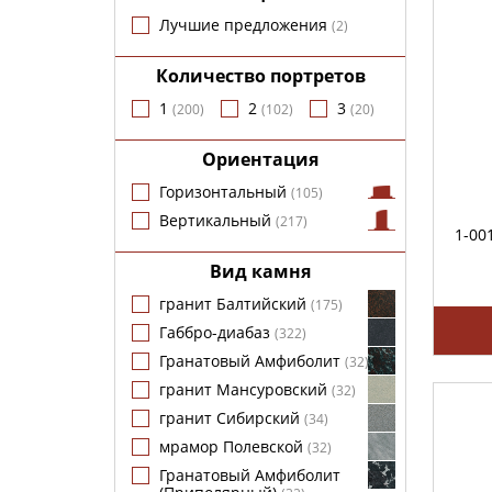
Лучшие предложения
(
2
)
Количество портретов
1
2
3
(
200
)
(
102
)
(
20
)
Ориентация
Горизонтальный
(
105
)
Вертикальный
(
217
)
1-00
Вид камня
гранит Балтийский
(
175
)
Габбро-диабаз
(
322
)
Гранатовый Амфиболит
(
32
)
гранит Мансуровский
(
32
)
гранит Сибирский
(
34
)
мрамор Полевской
(
32
)
Гранатовый Амфиболит