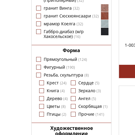
(Приполярный)
(
32
)
гранит Винга
(
32
)
гранит Сюскюянсаари
(
32
)
мрамор Коелга
(
32
)
Габбро-диабаз (м/р
Хакосельское)
(
16
)
1-00
Форма
Прямоугольный
(
124
)
Фигурный
(
190
)
Резьба, скульптура
(
8
)
Крест
Сердце
(
24
)
(
5
)
Книга
Зеркало
(
4
)
(
3
)
Дерево
Ангел
(
4
)
(
5
)
Цветы
Скорбящая
(
8
)
(
1
)
Птицы
Прочие
(
2
)
(
141
)
Художественное
оформление